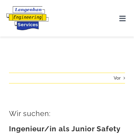
Zum
Inhalt
Tog
springen
Nav
START
LEISTUNGEN
TRAININGS
Vor
SOFTWARE
UNTERNEHMEN
Wir suchen:
Ingenieur/in als Junior Safety
KONTAKT